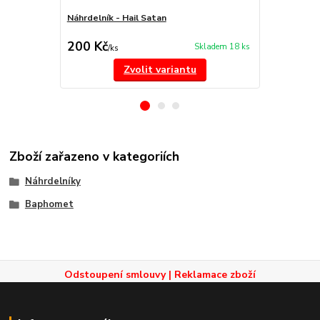
Náhrdelník - Hail Satan
Náhrdelník - 
200 Kč
200 Kč
Skladem 18 ks
/
ks
/
ks
Zvolit variantu
Zboží zařazeno v kategoriích
Náhrdelníky
Baphomet
Odstoupení smlouvy
|
Reklamace zboží