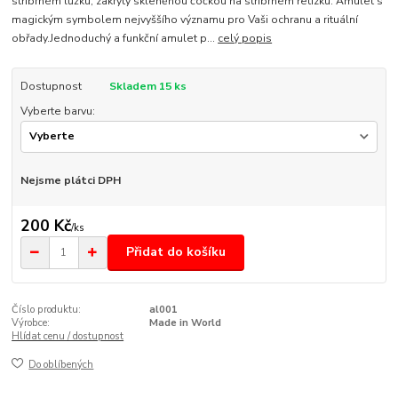
stříbrném lůžku, zakrytý skleněnou čočkou na stříbrném řetízku. Amulet s
magickým symbolem nejvyššího významu pro Vaši ochranu a rituální
obřady.Jednoduchý a funkční amulet p...
celý popis
Dostupnost
Skladem 15 ks
Vyberte barvu:
Nejsme plátci DPH
200 Kč
/
ks
Přidat do košíku
Číslo produktu:
al001
Výrobce:
Made in World
Hlídat cenu / dostupnost
Do oblíbených