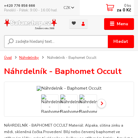
0
ks
+420 776 856 666
CZK
za
0 Kč
Pondělí - Pátek: 9:00 - 16:00 hod.
Menu
Hledat
Úvod
Náhrdelníky
Náhrdelník - Baphomet Occult
Náhrdelník - Baphomet Occult
NÁHRDELNÍK - BAPHOMET OCCULT Materiál: Alpaka, slitina zinku a
mědi, skleněná čočka.Provedení: Bílý nebo červený baphomet ve