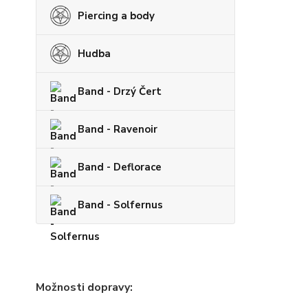
Piercing a body
Hudba
Band - Drzý Čert
Band - Ravenoir
Band - Deflorace
Band - Solfernus
Možnosti dopravy: