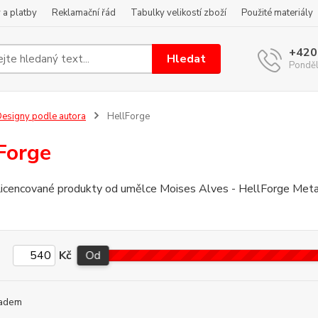
 a platby
Reklamační řád
Tabulky velikostí zboží
Použité materiály
+420
Hledat
Pondělí
esigny podle autora
HellForge
Forge
icencované produkty od umělce Moises Alves - HellForge Met
Kč
Od
adem