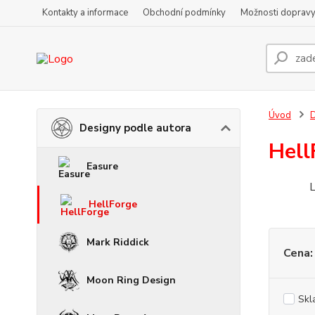
Kontakty a informace
Obchodní podmínky
Možnosti dopravy
Úvod
D
Designy podle autora
Hell
Easure
L
HellForge
Mark Riddick
Cena:
Moon Ring Design
Skl