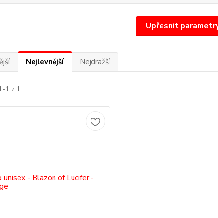
Upřesnit parametr
jší
Nejlevnější
Nejdražší
1-1 z 1