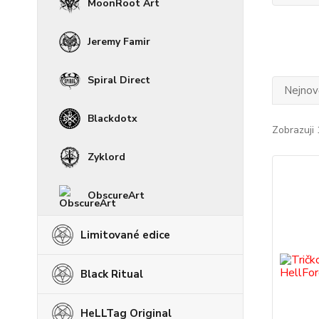
MoonRoot Art
Jeremy Famir
Spiral Direct
Nejnově
Blackdotx
Zobrazuji 
Zyklord
ObscureArt
Limitované edice
Black Ritual
HeLLTag Original