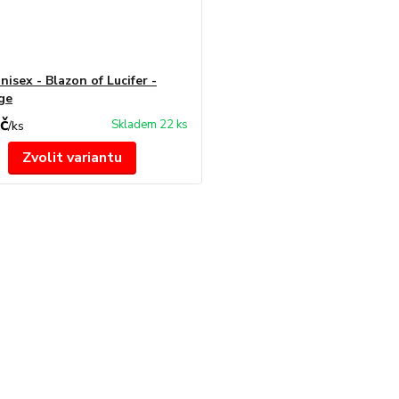
nisex - Blazon of Lucifer -
ge
č
Skladem 22 ks
/
ks
Zvolit variantu