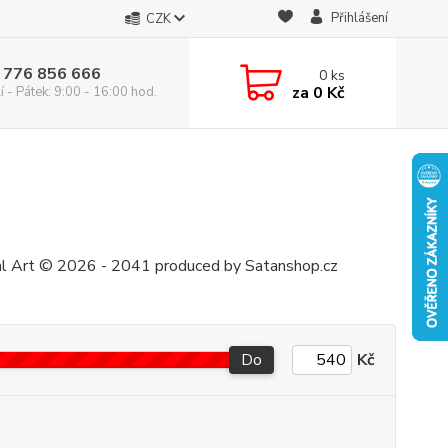
Přihlášení
CZK
 776 856 666
0
ks
za
0 Kč
 - Pátek: 9:00 - 16:00 hod.
al Art © 2026 - 2041 produced by Satanshop.cz
Do
Kč