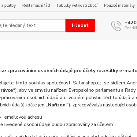
 a platby
Reklamační řád
Tabulky velikostí zboží
Použité materiály
+420
Hledat
Pondělí
se zpracováním osobních údajů pro účely rozesílky e-mail
lujete tímto souhlas společnosti Satanshop.cz, se sídlem Ane
rávce“
), aby ve smyslu nařízení Evropského parlamentu a Rady 
zpracováním osobních údajů a o volném pohybu těchto údajů a 
bních údajů) (dále jen
„Nařízení“
), zpracovával/a následující osob
emailovou adresu
e uvedené osobní údaje budou zpracovány za účelem:
zařazení do databáze pro zasílání online obchodních sdělení.