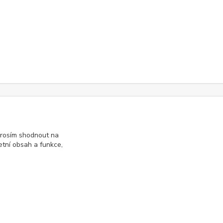
 prosím shodnout na
Zákaznická linka:
tní obsah a funkce,