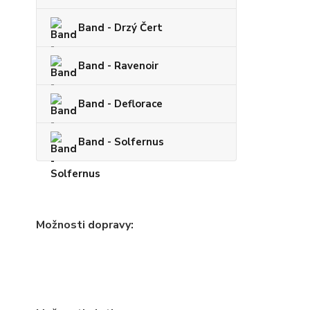
Band - Drzý Čert
Band - Ravenoir
Band - Deflorace
Band - Solfernus
Možnosti dopravy: