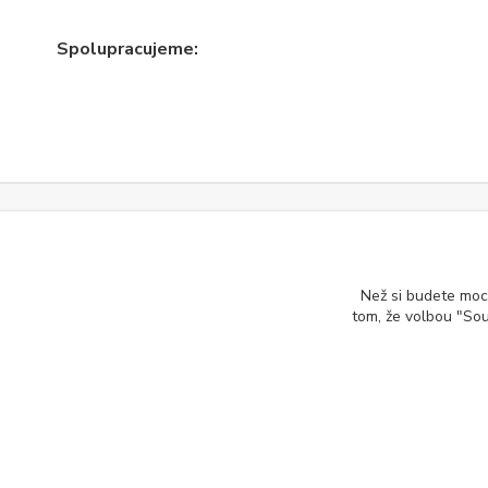
Spolupracujeme:
Informace o nákupu:
Než si budete moct
tom, že volbou "So