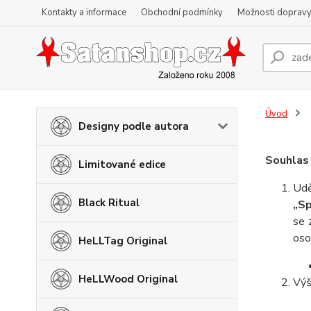
Kontakty a informace
Obchodní podmínky
Možnosti dopravy
Úvod
Designy podle autora
Souhlas 
Limitované edice
Udě
Black Ritual
„Sp
se 
oso
HeLLTag Original
HeLLWood Original
Výš