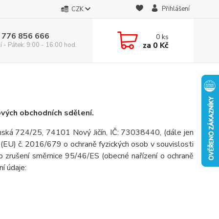
Přihlášení
CZK
 776 856 666
0
ks
za
0 Kč
 - Pátek: 9:00 - 16:00 hod.
ových obchodních sdělení.
nská 724/25, 74101 Nový Jičín, IČ: 73038440,
(dále jen
(EU) č. 2016/679 o ochraně fyzických osob v souvislosti
o zrušení směrnice 95/46/ES (obecné nařízení o ochraně
ní údaje: