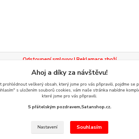
Odstoupení smlouvy
|
Reklamace zboží
Ahoj a díky za návštěvu!
 prohlédnout veškerý obsah, který jsme pro vás připravili, pojďme se
Všeobecné dotazy:
uhlasím" s uložením souborů cookies, vám naše stránka nabídne komple
které jsme pro vás připravili.
S přátelským pozdravem,
Satanshop.cz.
Souhlasím
Nastavení