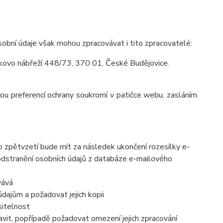
obní údaje však mohou zpracovávat i tito zpracovatelé:
tkovo nábřeží 448/73, 370 01, České Budějovice.
vou preferencí ochrany soukromí v patičce webu, zasláním
to zpětvzetí bude mít za následek
ukončení rozesílky e-
 odstranění osobních údajů z databáze e-mailového
vává
dajům a požadovat jejich kopii
sitelnost
vit, popřípadě požadovat omezení jejich zpracování